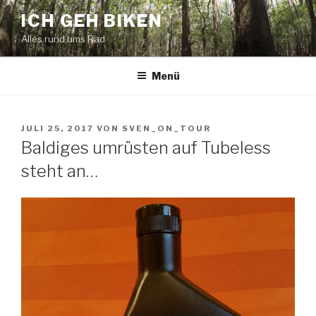
Zum
ICH GEH BIKEN
Inhalt
Alles rund ums Rad
springen
Menü
VERÖFFENTLICHT
JULI 25, 2017
VON
SVEN_ON_TOUR
AM
Baldiges umrüsten auf Tubeless
steht an…