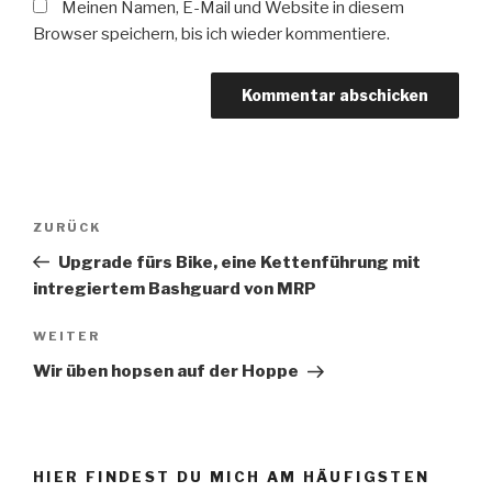
Meinen Namen, E-Mail und Website in diesem
Browser speichern, bis ich wieder kommentiere.
Beitrags-
ZURÜCK
Vorheriger
Navigation
Beitrag
Upgrade fürs Bike, eine Kettenführung mit
intregiertem Bashguard von MRP
WEITER
Nächster
Beitrag
Wir üben hopsen auf der Hoppe
HIER FINDEST DU MICH AM HÄUFIGSTEN