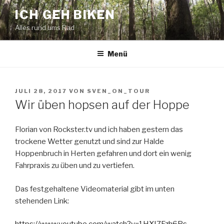
Zum
ICH GEH BIKEN
Inhalt
Alles rund ums Rad
springen
Menü
VERÖFFENTLICHT
JULI 28, 2017
VON
SVEN_ON_TOUR
AM
Wir üben hopsen auf der Hoppe
Florian von Rockster.tv und ich haben gestern das
trockene Wetter genutzt und sind zur Halde
Hoppenbruch in Herten gefahren und dort ein wenig
Fahrpraxis zu üben und zu vertiefen.
Das festgehaltene Videomaterial gibt im unten
stehenden Link: