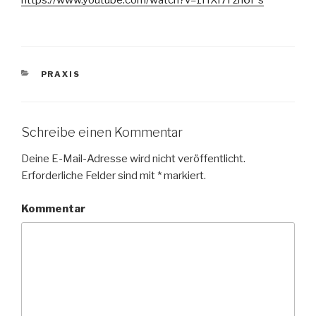
https://www.youtube.com/watch?v=1HXI7Fzh6Ps
KATEGORIEN
PRAXIS
Schreibe einen Kommentar
Deine E-Mail-Adresse wird nicht veröffentlicht.
Erforderliche Felder sind mit
*
markiert.
Kommentar